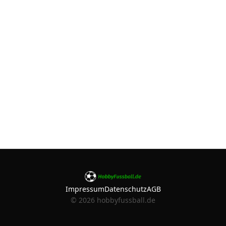
Impressum
Datenschutz
AGB
©
2026
hobbyfussball.de