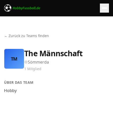
← Zurück zu Teams finden
The Männschaft
TM
Sömmerda
1
Mitglied
ÜBER DAS TEAM
Hobby