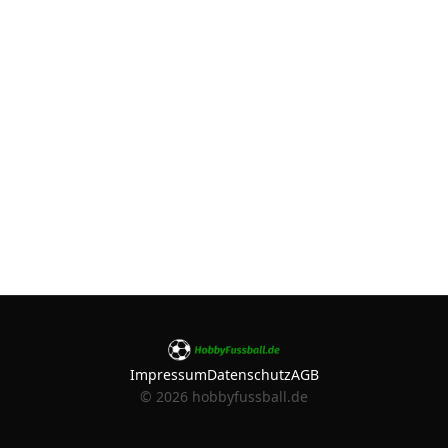
Impressum
Datenschutz
AGB
©
2026
hobbyfussball.de