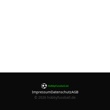
Impressum
Datenschutz
AGB
©
2026
hobbyfussball.de