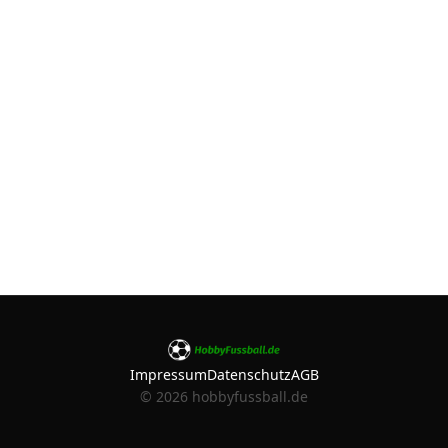
Impressum
Datenschutz
AGB
©
2026
hobbyfussball.de