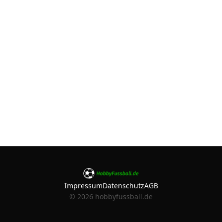
Impressum
Datenschutz
AGB
©
2026
hobbyfussball.de