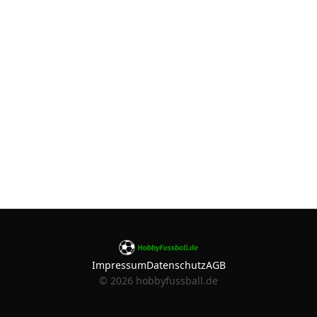
Impressum
Datenschutz
AGB
©
2026
hobbyfussball.de