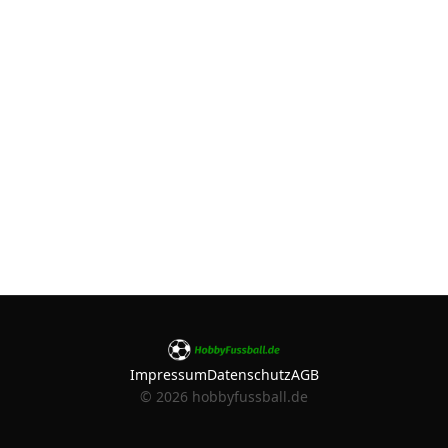
Impressum
Datenschutz
AGB
©
2026
hobbyfussball.de