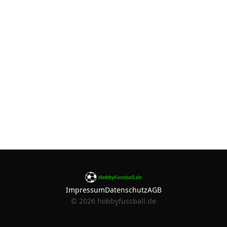
Impressum
Datenschutz
AGB
©
2026
hobbyfussball.de