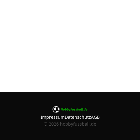
Impressum
Datenschutz
AGB
©
2026
hobbyfussball.de