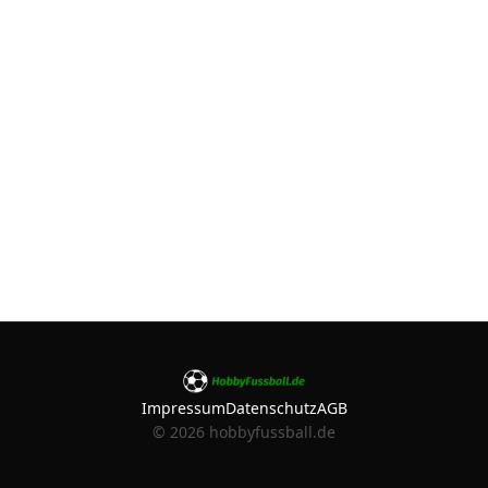
Impressum
Datenschutz
AGB
©
2026
hobbyfussball.de