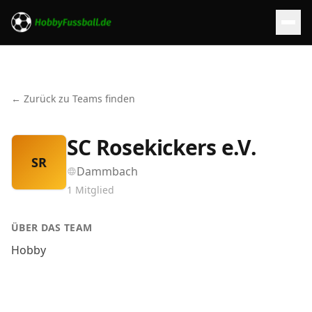
← Zurück zu Teams finden
SC Rosekickers e.V.
SR
Dammbach
1
Mitglied
ÜBER DAS TEAM
Hobby