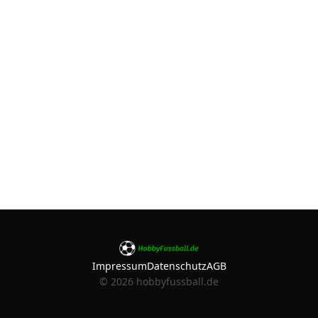
Impressum
Datenschutz
AGB
©
2026
hobbyfussball.de