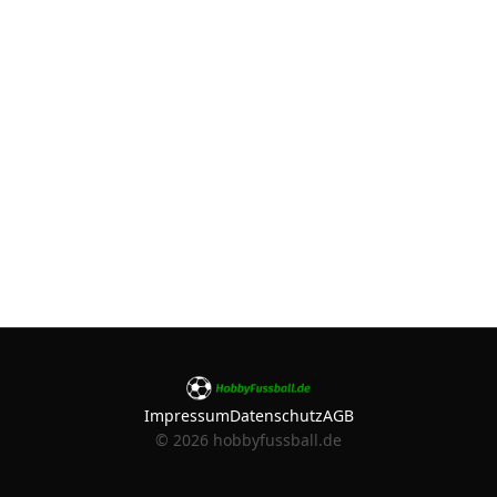
Impressum
Datenschutz
AGB
©
2026
hobbyfussball.de