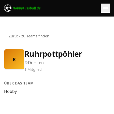
← Zurück zu Teams finden
Ruhrpottpöhler
R
Dorsten
1
Mitglied
ÜBER DAS TEAM
Hobby