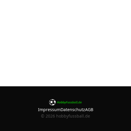
Impressum
Datenschutz
AGB
©
2026
hobbyfussball.de