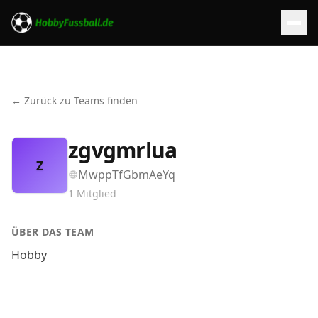
← Zurück zu Teams finden
zgvgmrlua
Z
MwppTfGbmAeYq
1
Mitglied
ÜBER DAS TEAM
Hobby