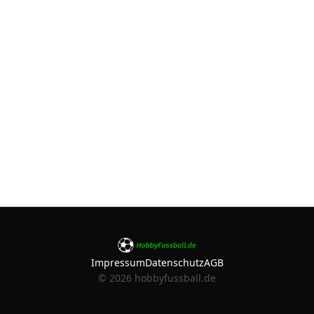
Impressum
Datenschutz
AGB
©
2026
hobbyfussball.de