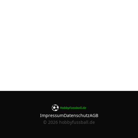
Impressum
Datenschutz
AGB
©
2026
hobbyfussball.de