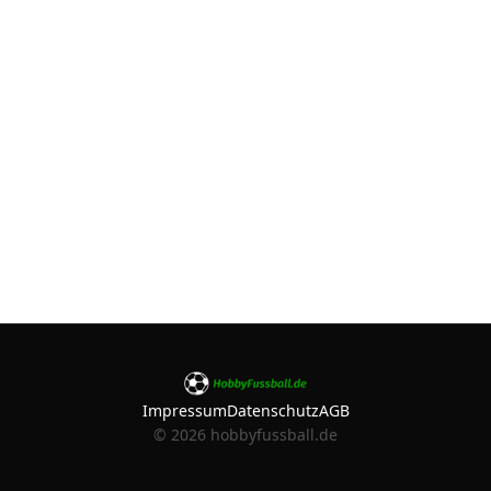
Impressum
Datenschutz
AGB
©
2026
hobbyfussball.de