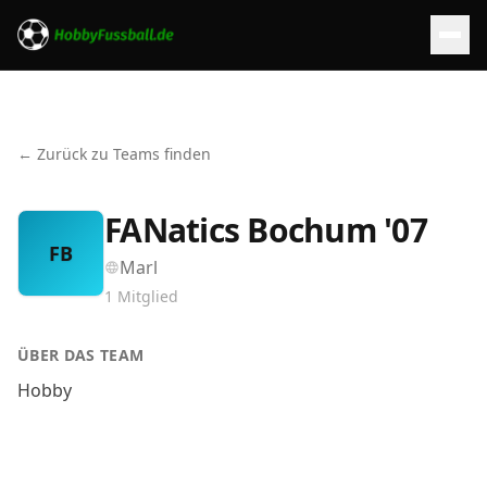
← Zurück zu Teams finden
FANatics Bochum '07
FB
Marl
1
Mitglied
ÜBER DAS TEAM
Hobby