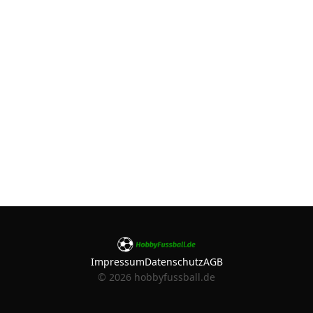
Impressum
Datenschutz
AGB
©
2026
hobbyfussball.de