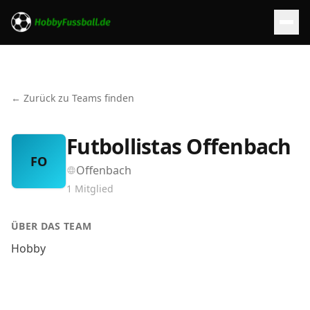
← Zurück zu Teams finden
Futbollistas Offenbach
FO
Offenbach
1
Mitglied
ÜBER DAS TEAM
Hobby