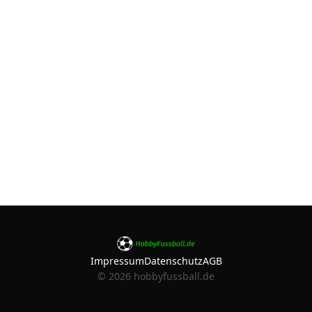
Impressum
Datenschutz
AGB
©
2026
hobbyfussball.de