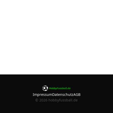
Impressum
Datenschutz
AGB
©
2026
hobbyfussball.de