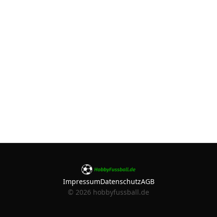
Impressum
Datenschutz
AGB
©
2026
hobbyfussball.de