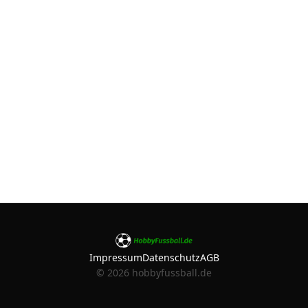
Impressum
Datenschutz
AGB
©
2026
hobbyfussball.de