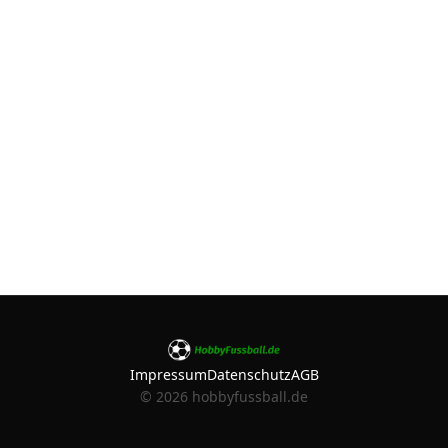
Impressum
Datenschutz
AGB
©
2026
hobbyfussball.de