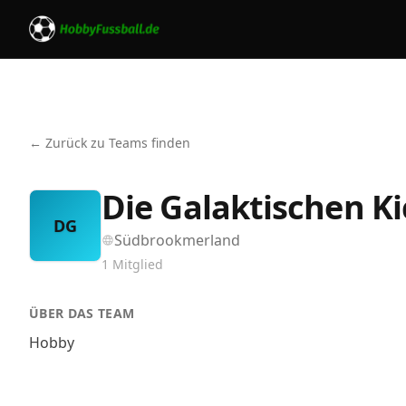
← Zurück zu Teams finden
Die Galaktischen Ki
DG
Südbrookmerland
1
Mitglied
ÜBER DAS TEAM
Hobby