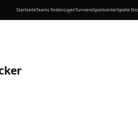
Startseite
Teams finden
Ligen
Turniere
Sportcenter
Spiele fin
cker