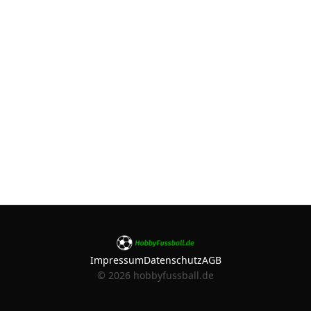
Impressum
Datenschutz
AGB
©
2026
hobbyfussball.de