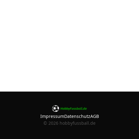
Impressum
Datenschutz
AGB
©
2026
hobbyfussball.de