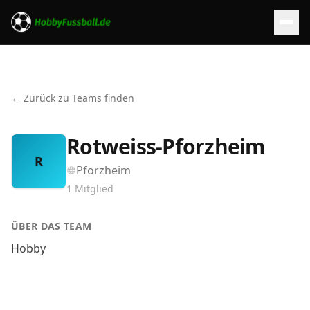
← Zurück zu Teams finden
Rotweiss-Pforzheim
R
Pforzheim
1
Mitglied
ÜBER DAS TEAM
Hobby