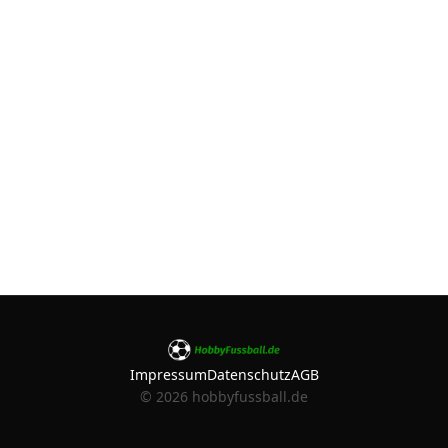
Impressum
Datenschutz
AGB
©
2026
hobbyfussball.de