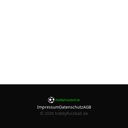
Impressum
Datenschutz
AGB
©
2026
hobbyfussball.de