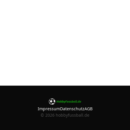
Impressum
Datenschutz
AGB
©
2026
hobbyfussball.de