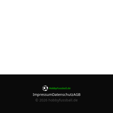
Impressum
Datenschutz
AGB
©
2026
hobbyfussball.de