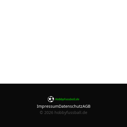
Impressum
Datenschutz
AGB
©
2026
hobbyfussball.de