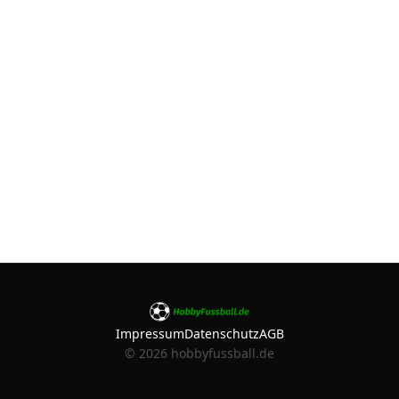
Impressum
Datenschutz
AGB
©
2026
hobbyfussball.de