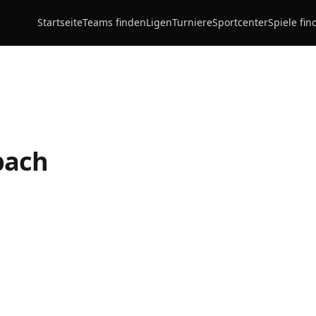
Startseite
Teams finden
Ligen
Turniere
Sportcenter
Spiele fin
bach