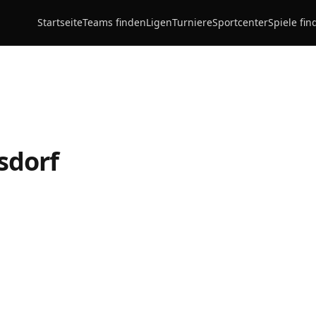
Startseite
Teams finden
Ligen
Turniere
Sportcenter
Spiele fin
sdorf