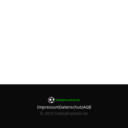
Impressum
Datenschutz
AGB
©
2026
hobbyfussball.de