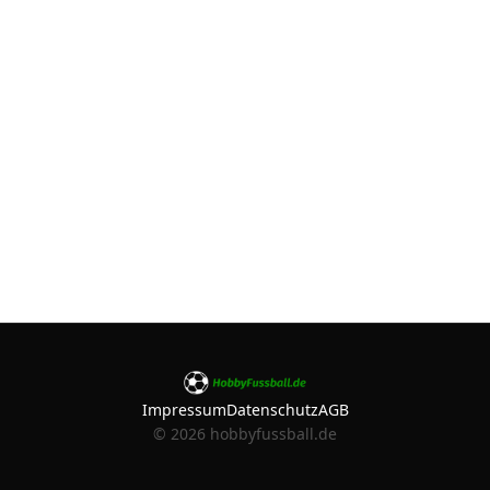
Impressum
Datenschutz
AGB
©
2026
hobbyfussball.de