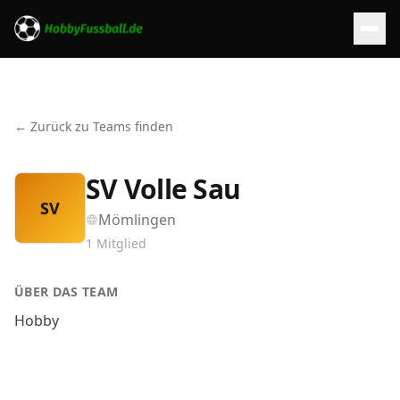
← Zurück zu Teams finden
SV Volle Sau
SV
Mömlingen
1
Mitglied
ÜBER DAS TEAM
Hobby