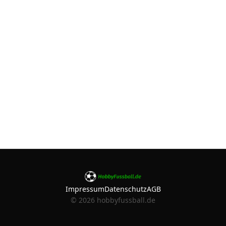
Impressum
Datenschutz
AGB
©
2026
hobbyfussball.de