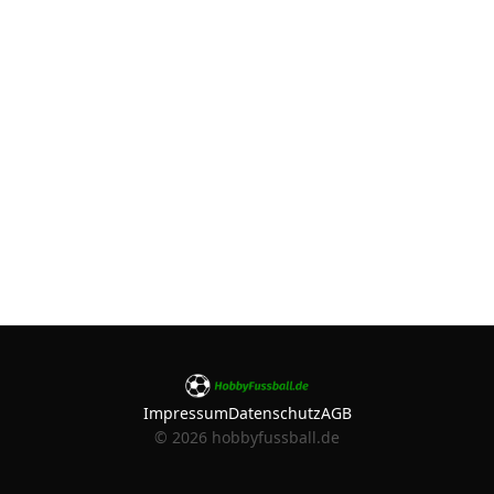
Impressum
Datenschutz
AGB
©
2026
hobbyfussball.de