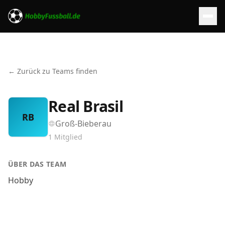
← Zurück zu Teams finden
Real Brasil
RB
Groß-Bieberau
1
Mitglied
ÜBER DAS TEAM
Hobby