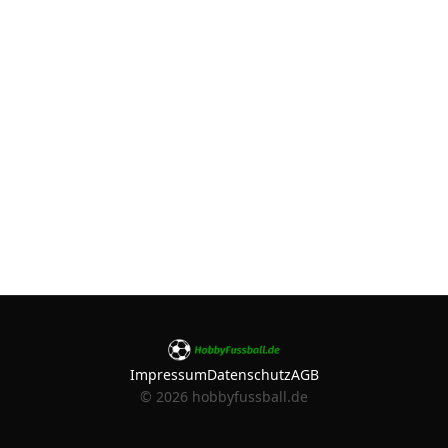
Impressum
Datenschutz
AGB
©
2026
hobbyfussball.de