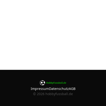
Impressum
Datenschutz
AGB
©
2026
hobbyfussball.de