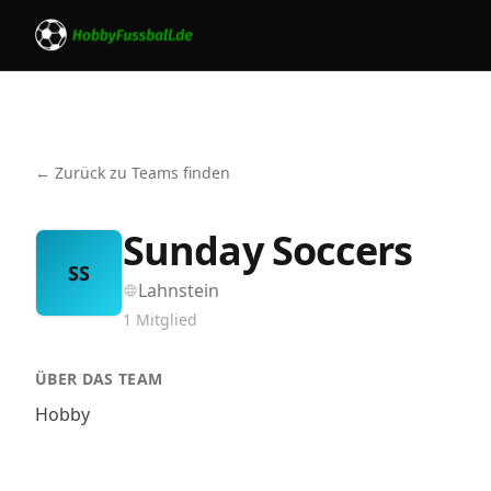
← Zurück zu Teams finden
Sunday Soccers
SS
Lahnstein
1
Mitglied
ÜBER DAS TEAM
Hobby