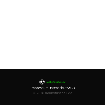
Impressum
Datenschutz
AGB
©
2026
hobbyfussball.de