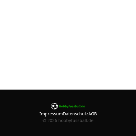
Impressum
Datenschutz
AGB
©
2026
hobbyfussball.de