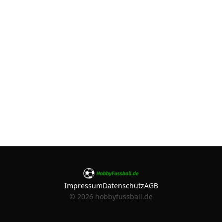
Impressum
Datenschutz
AGB
©
2026
hobbyfussball.de