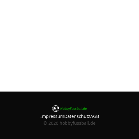
Impressum
Datenschutz
AGB
©
2026
hobbyfussball.de