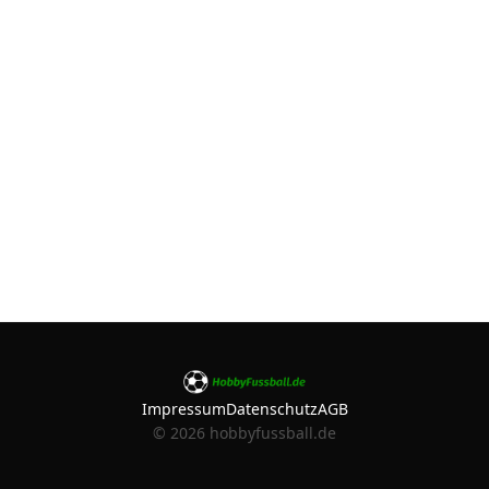
Impressum
Datenschutz
AGB
©
2026
hobbyfussball.de