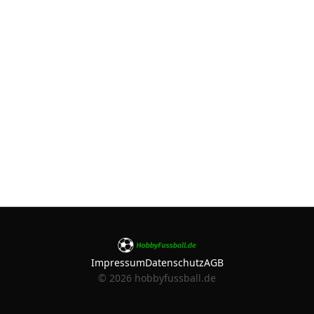
Impressum
Datenschutz
AGB
©
2026
hobbyfussball.de