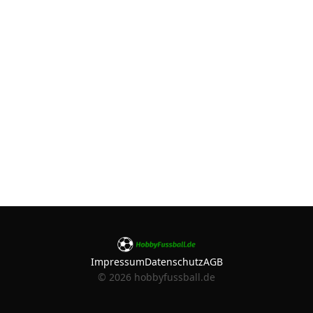
Impressum
Datenschutz
AGB
©
2026
hobbyfussball.de