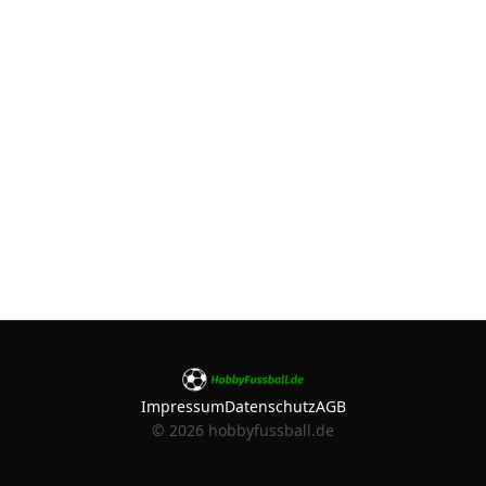
Impressum
Datenschutz
AGB
©
2026
hobbyfussball.de