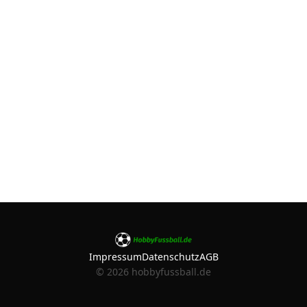
Impressum
Datenschutz
AGB
©
2026
hobbyfussball.de