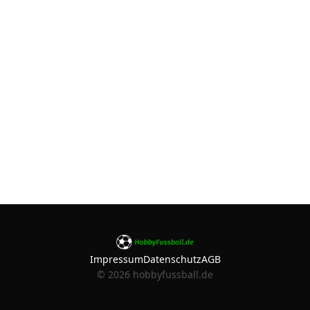
Impressum
Datenschutz
AGB
©
2026
hobbyfussball.de